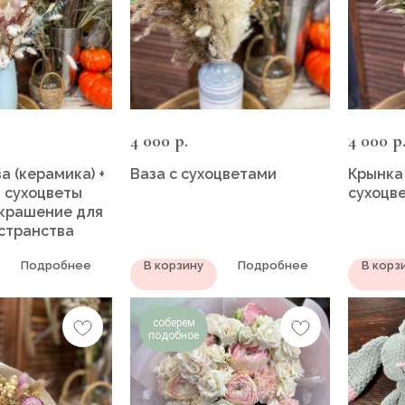
4 000
4 000
р.
р
а (керамика) +
Ваза с сухоцветами
Крынка
 сухоцветы
сухоцв
крашение для
странства
Подробнее
В корзину
Подробнее
В корз
соберём
подобное