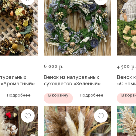
6 000
4 500
р.
р.
атуральных
Венок из натуральных
Венок 
 «Ароматный»
сухоцветов «Зелёный»
«С нами
Подробнее
В корзину
Подробнее
В корз