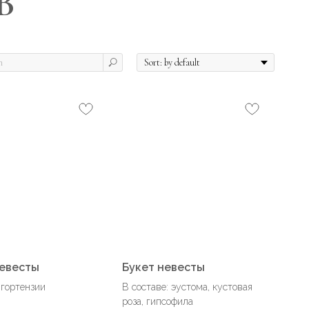
В
невесты
Букет невесты
 гортензии
В составе: эустома, кустовая
роза, гипсофила