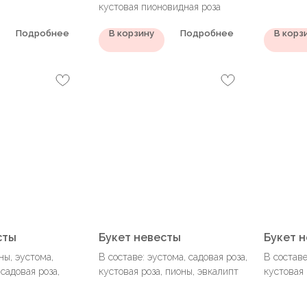
кустовая пионовидная роза
Подробнее
В корзину
Подробнее
В корз
сты
Букет невесты
Букет 
ны, эустома,
В составе: эустома, садовая роза,
В составе
 садовая роза,
кустовая роза, пионы, эвкалипт
кустовая 