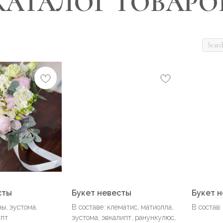
КАТАЛОГ ТОВАРО
сты
Букет невесты
Букет 
ы, эустома,
В составе: клематис, матиолла,
В состав:
ипт
эустома, эвкалипт, ранункулюс,