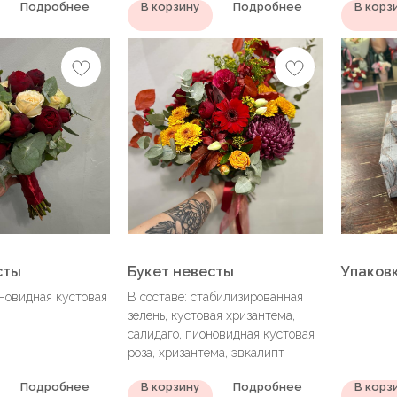
Подробнее
В корзину
Подробнее
В корз
сты
Букет невесты
Упаков
оновидная кустовая
В составе: стабилизированная
зелень, кустовая хризантема,
салидаго, пионовидная кустовая
роза, хризантема, эвкалипт
Подробнее
В корзину
Подробнее
В корз