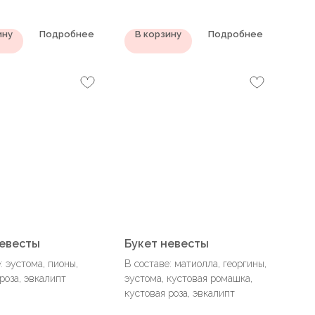
ину
Подробнее
В корзину
Подробнее
невесты
Букет невесты
: эустома, пионы,
В составе: матиолла, георгины,
роза, эвкалипт
эустома, кустовая ромашка,
кустовая роза, эвкалипт