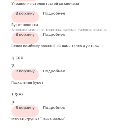
Украшение столов гостей со свечами
В корзину
Подробнее
Букет невесты
В составе: матиолла, георгины, эустома, кустовая ромашка,
В корзину
Подробнее
кустовая роза, эвкалипт
Венок комбинированный «С нами тепло и уютно»
4 500
р.
В корзину
Подробнее
Пасхальный букет
1 500
р.
В корзину
Подробнее
Мягкая игрушка "Зайка малый"