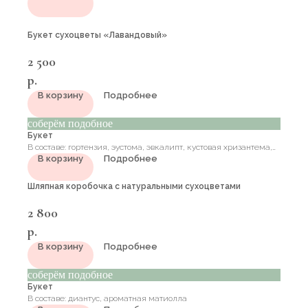
Букет сухоцветы «Лавандовый»
2 500
р.
В корзину
Подробнее
соберём подобное
Букет
В составе: гортензия, эустома, эвкалипт, кустовая хризантема,
В корзину
Подробнее
кустовая роза, ранункулюс, матиолла
Шляпная коробочка с натуральными сухоцветами
2 800
р.
В корзину
Подробнее
соберём подобное
Букет
В составе: диантус, ароматная матиолла