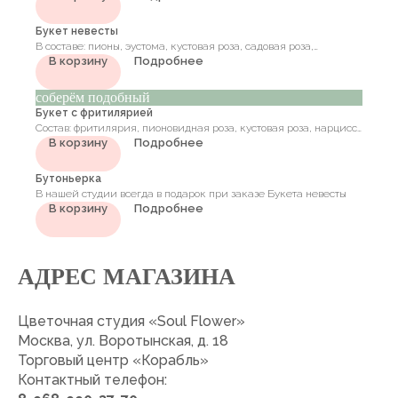
Букет невесты
В составе: пионы, эустома, кустовая роза, садовая роза,
В корзину
Подробнее
эвкалипт
соберём подобный
Букет с фритилярией
Состав: фритилярия, пионовидная роза, кустовая роза, нарцисс,
В корзину
Подробнее
альстромерия, диантус, зелень эвкалипт
Бутоньерка
В нашей студии всегда в подарок при заказе Букета невесты
В корзину
Подробнее
АДРЕС МАГАЗИНА
Цветочная студия «Soul Flower»
Москва, ул. Воротынская, д. 18
Торговый центр «Корабль»
Контактный телефон: