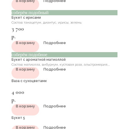
В корзину
Подробнее
соберём подобный
Букет с ирисами
Состав: танацетум, диантус, ирисы, зелень
3 700
р.
В корзину
Подробнее
соберём подобное
Букет с ароматной матиоллой
Состав: матиолла, вибурнум, кустовая роза, альстромерия,
В корзину
Подробнее
диантус, одноголовая роза, зелень эвкалипт
Ваза с сухоцветами
4 000
р.
В корзину
Подробнее
Букет 5
В корзину
Подробнее