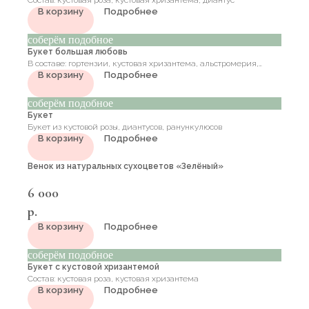
Состав: кустовая роза, кустовая хризантема, диантус
В корзину
Подробнее
соберём подобное
Букет большая любовь
В составе: гортензии, кустовая хризантема, альстромерия,
В корзину
Подробнее
ароматная матиолла, эустома (лизиантус), ранункулюс,
пионовидные розы, эвкалипт
соберём подобное
Букет
Букет из кустовой розы, диантусов, ранункулюсов
В корзину
Подробнее
Венок из натуральных сухоцветов «Зелёный»
6 000
р.
В корзину
Подробнее
соберём подобное
Букет с кустовой хризантемой
Состав: кустовая роза, кустовая хризантема
В корзину
Подробнее