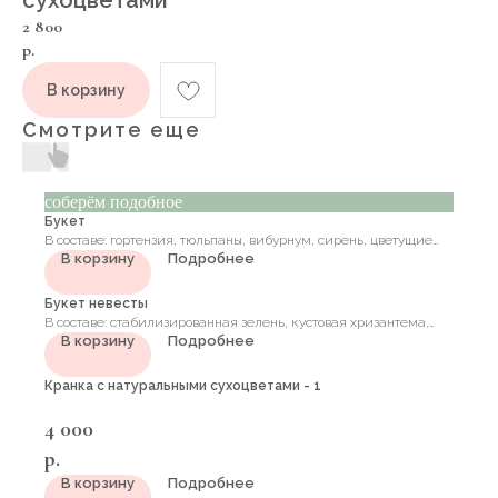
сухоцветами
2 800
р.
В корзину
Смотрите еще
соберём подобное
Букет
В составе: гортензия, тюльпаны, вибурнум, сирень, цветущие
В корзину
Подробнее
ветки, роза, диантус, зелень
Букет невесты
В составе: стабилизированная зелень, кустовая хризантема,
В корзину
Подробнее
салидаго, пионовидная кустовая роза, хризантема, эвкалипт
Кранка с натуральными сухоцветами - 1
4 000
р.
В корзину
Подробнее