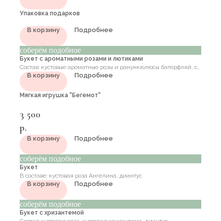
Упаковка подарков
В корзину
Подробнее
соберём подобное
Букет с ароматными розами и лютиками
Состав: кустовые ароматные розы и ранункюлюсы батерфляй, с
В корзину
Подробнее
добавлением цветущих веток и эвкалипта
Мягкая игрушка "Бегемот"
3 500
р.
В корзину
Подробнее
соберём подобное
Букет
В составе: кустовая роза Ангелина, диантус
В корзину
Подробнее
соберём подобное
Букет с хризантемой