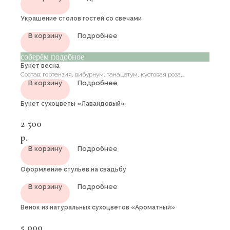
Украшение столов гостей со свечами
В корзину
Подробнее
соберём подобное
Букет весна
Состав: гортензия, вибурнум, танацетум, кустовая роза,
В корзину
Подробнее
ранункулюс батерфляй, сирень, зелень эвкалипт
Букет сухоцветы «Лавандовый»
2 500
р.
В корзину
Подробнее
Оформление стульев на свадьбу
В корзину
Подробнее
Венок из натуральных сухоцветов «Ароматный»
5 000