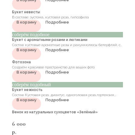
кустовая роза, эвкалипт
Букет невесты
В составе: эустома, кустовая роза, гипсофила
В корзину
Подробнее
соберём подобное
Букет с ароматными розами и лютиками
Состав: кустовые ароматные розы и ранункюлюсы батерфляй, с
В корзину
Подробнее
добавлением цветущих веток и эвкалипта
Фотозона
Создаём красивое пространство для ваших фото
В корзину
Подробнее
соберём подобный
Букет нежность
Состав: Кустовая роза, диантус, одноголовая роза,гортензия,
В корзину
Подробнее
альстромерия, одноголовая роза, зелень
Венок из натуральных сухоцветов «Зелёный»
6 000
р.