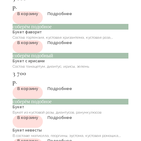
р.
В корзину
Подробнее
соберём подобное
Букет фаворит
Состав: гортензия, кустовая хризантема, кустовая роза,
В корзину
Подробнее
матиолла, диантус, альстромерия
соберём подобный
Букет с ирисами
Состав: танацетум, диантус, ирисы, зелень
3 700
р.
В корзину
Подробнее
соберём подобное
Букет
Букет из кустовой розы, диантусов, ранункулюсов
В корзину
Подробнее
Букет невесты
В составе: матиолла, георгины, эустома, кустовая ромашка,
В корзину
Подробнее