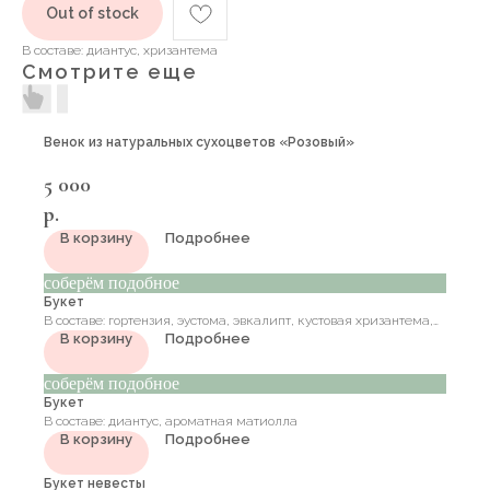
Out of stock
В составе: диантус, хризантема
Смотрите еще
Венок из натуральных сухоцветов «Розовый»
5 000
р.
В корзину
Подробнее
соберём подобное
Букет
В составе: гортензия, эустома, эвкалипт, кустовая хризантема,
В корзину
Подробнее
кустовая роза, ранункулюс, матиолла
соберём подобное
Букет
В составе: диантус, ароматная матиолла
В корзину
Подробнее
Букет невесты