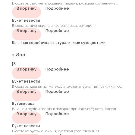
В составе: стабилизированная зелень, кустовая хризантема,
В корзину
Подробнее
салидаго, пионовидная кустовая роза, хризантема, эвкалипт
Букет невесты
В составе: пионовидная кустовая роза, эвкалипт
В корзину
Подробнее
Шляпная коробочка с натуральными сухоцветами
2 800
р.
В корзину
Подробнее
Букет невесты
В составе: клематис, матиолла, эустома, эвкалипт, ранункулюс,
В корзину
Подробнее
кустовая пионовидная роза
Бутоньерка
В нашей студии всегда в подарок при заказе Букета невесты
В корзину
Подробнее
Букет невесты
В составе: эустома, пионы, кустовая роза, эвкалипт