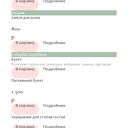
В корзину
Подробнее
Акция
Свечи для дома
800
р.
В корзину
Подробнее
соберём подобное
Букет
В составе: гортензия, тюльпаны, вибурнум, сирень, цветущие
В корзину
Подробнее
ветки, роза, диантус, зелень
Пасхальный букет
1 500
р.
В корзину
Подробнее
Украшения для столов гостей
В корзину
Подробнее